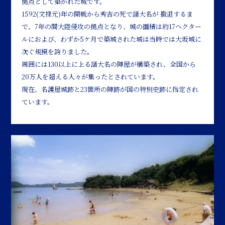
拠点として築かれた城です。
1592(文禄元)年の開戦から秀吉の死で諸大名が 撤退するま
で、7年の間大陸侵攻の拠点となり、城の面積は約17ヘクター
ルにおよび、わずか5ケ月で築城された城は当時では大坂城に
次ぐ規模を誇りました。
周囲には130以上に上る諸大名の陣屋が構築され、全国から
20万人を超える人々が集ったとされています。
現在、名護屋城跡と23箇所の陣跡が国の特別史跡に指定され
ています。