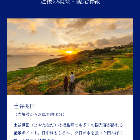
近接の娯楽・観光情報
土谷棚田
（当施設からお車で約10分）
土谷棚田（どやたなだ）は福島町でも多くの観光客が訪れる
絶景ポイント。日中はもちろん、夕日が水を張った田んぼに