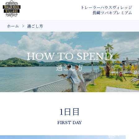
トレーラーハウスヴィレッジ
長崎ツバキプレミアム
ホーム
過ごし方
HOW TO SPEND
過ごし方
1日目
FIRST DAY