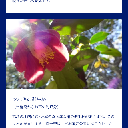
映った景色も綺麗です。
ツバキの群生林
（当施設からお車で約17分）
福島の北端に約5万本の真っ赤な椿の群生林があります。この
ツバキが自生する半島一帯は、玄海国定公園に指定されてお