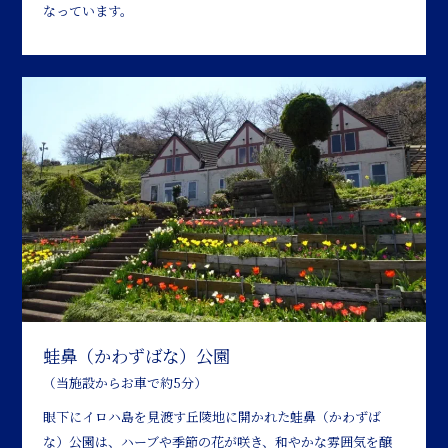
なっています。
蛙鼻（かわずばな）公園
（当施設からお車で約5分）
眼下にイロハ島を見渡す丘陵地に開かれた蛙鼻（かわずば
な）公園は、ハーブや季節の花が咲き、和やかな雰囲気を醸